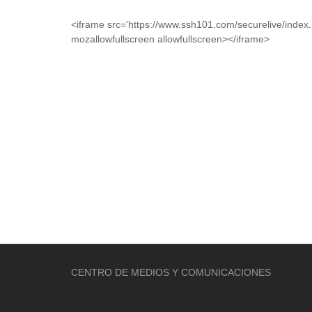
<iframe src='https://www.ssh101.com/securelive/index
mozallowfullscreen allowfullscreen></iframe>
CENTRO DE MEDIOS Y COMUNICACIONES