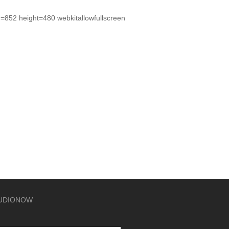
h=852 height=480 webkitallowfullscreen
UDIONOW