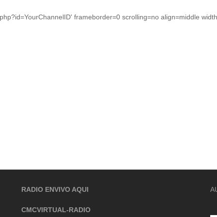
.php?id=YourChannelID' frameborder=0 scrolling=no align=middle widt
RADIO ENVIVO AQUI
A
CMCVIRTUAL-RADIO